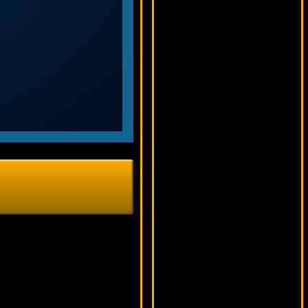
18490 ₽
sgvwood***
The Great Czar
9549 ₽
verkhovod***
Mr. Cashback
12960 ₽
number***