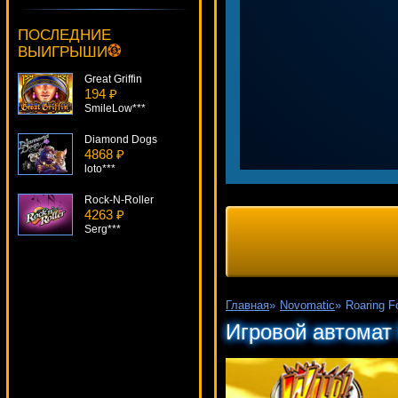
Goddess Of Life
558 ₽
ПОСЛЕДНИЕ
Serg***
ВЫИГРЫШИ
Great Griffin
194 ₽
SmileLow***
Diamond Dogs
4868 ₽
loto***
Rock-N-Roller
4263 ₽
Serg***
Top Trumps Celebs
1069 ₽
loto***
Главная
»
Novomatic
»
Roaring Fo
Reel Gems
Игровой автомат 
4139 ₽
lucky***
Twerk
247 ₽