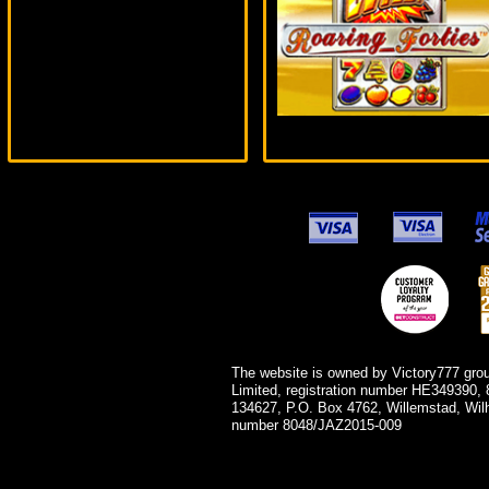
alex***
The website is owned by Victory777 gro
Limited, registration number HE349390, 
134627, P.O. Box 4762, Willemstad, Wil
number 8048/JAZ2015-009