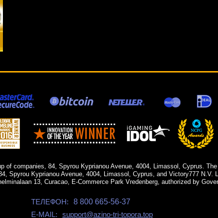
up of companies, 84, Spyrou Kyprianou Avenue, 4004, Limassol, Cyprus. The
84, Spyrou Kyprianou Avenue, 4004, Limassol, Cyprus, and Victory777 N.V. Li
helminalaan 13, Curacao, E-Commerce Park Vredenberg, authorized by Gover
ТЕЛЕФОН:
8 800 665-56-37
E-MAIL:
support@azino-tri-topora.top