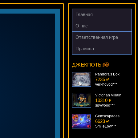
Главная
О нас
Ответственная игра
Правила
Black Gold
6431 ₽
sgvwood***
ДЖЕКПОТЫ
Pandora's Box
7235 ₽
verkhovod***
Victorian Villain
19310 ₽
sgvwood***
Gemscapades
6623 ₽
SmileLow***
Wild Water