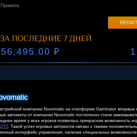
Правила
РЕГИС
656,495.00 ₽
1
ovomatic
встрийской компании Novomatic на платформе Gaminator впервые п
вые автоматы от компании Novomatic постепенно стали завоевыват
следнее время у всех игроков появилась прекрасная возможность иг
o777
. Такой успех игровых автоматов связан с такими положитель
ктичный интерфейс управления, наличие специальных возможностей,