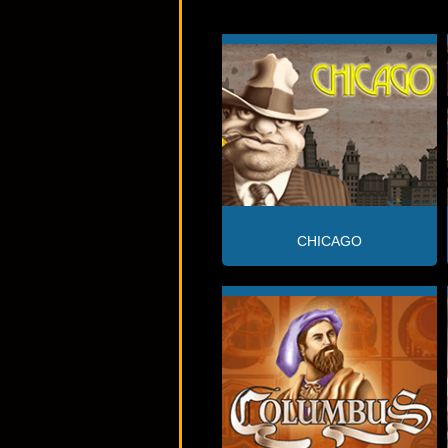
CHICAGO