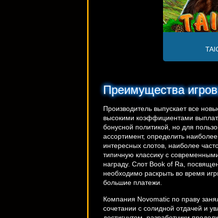
TAI
Преимущества игров
Производитель выпускает все нов
высокими коэффициентами выплат.
бонусной политикой, но для пользо
ассортимент, определить наиболее
интересных слотов, наиболее часто
типичную классику с современными 
награду. Слот Book of Ra, посвяще
необходимо раскрыть во время игры
большие платежи.
Компания Novomatic по праву занял
сочетании с солидной отдачей и у
достигнутом, разработчики продол