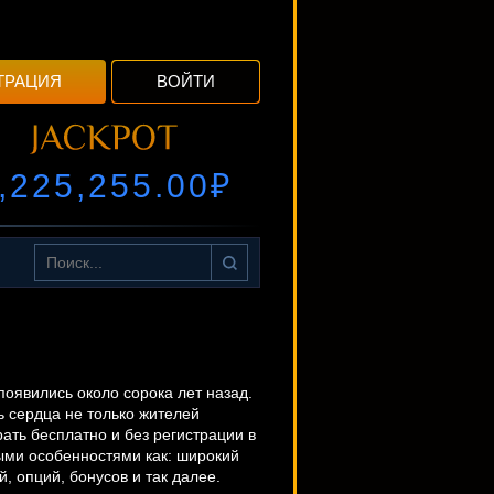
ТРАЦИЯ
ВОЙТИ
,225,255.00
₽
Найти
оявились около сорока лет назад.
ь сердца не только жителей
рать бесплатно и без регистрации в
ными особенностями как: широкий
 опций, бонусов и так далее.