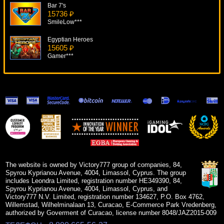
Bar 7's
15736 ₽
SmileLow***
Egyptian Heroes
15605 ₽
Gamer***
Sizzling 6
12860 ₽
tank***
Dracula
5328 ₽
Root77***
Esmeralda
7924 ₽
ivan-lev***
The website is owned by Victory777 group of companies, 84,
Spyrou Kyprianou Avenue, 4004, Limassol, Cyprus. The group
includes Leondra Limited, registration number HE349390, 84,
Spyrou Kyprianou Avenue, 4004, Limassol, Cyprus, and
Victory777 N.V. Limited, registration number 134627, P.O. Box 4762,
Willemstad, Wilhelminalaan 13, Curacao, E-Commerce Park Vredenberg,
authorized by Goverment of Curacao, license number 8048/JAZ2015-009