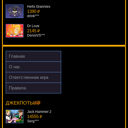
Hells Grannies
1390 ₽
drink***
Dr Love
2145 ₽
DenisVS***
Ocean Princess
3407 ₽
beautif***
Главная
Once Upon A Time
О нас
3262 ₽
alex***
Ответственная игра
Event Horizon
Правила
341 ₽
Ultra Hot Deluxe
Lucy***
17291 ₽
kat***
ДЖЕКПОТЫ
Jack Hammer 2
14555 ₽
Serg***