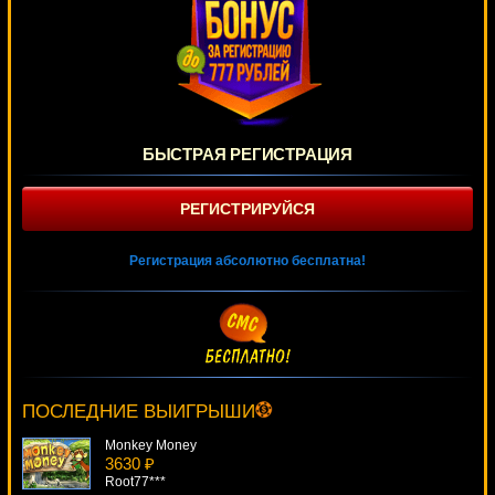
БЫСТРАЯ РЕГИСТРАЦИЯ
РЕГИСТРИРУЙСЯ
Регистрация абсолютно бесплатна!
Jackpot Gagnant
3977 ₽
drink***
ПОСЛЕДНИЕ ВЫИГРЫШИ
Monkey Money
3630 ₽
Root77***