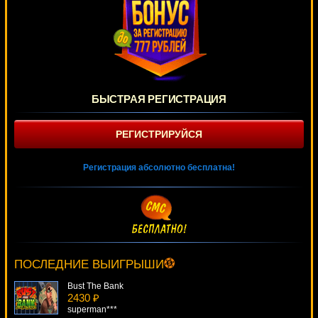
БЫСТРАЯ РЕГИСТРАЦИЯ
РЕГИСТРИРУЙСЯ
Регистрация абсолютно бесплатна!
Naughty Girls Cabaret
3452 ₽
ivan-lev***
ПОСЛЕДНИЕ ВЫИГРЫШИ
Bust The Bank
2430 ₽
superman***