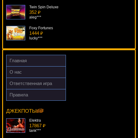
Twin Spin Deluxe
352 ₽
aleg***
Foxy Fortunes
1444 ₽
lucky***
Attila
3318 ₽
DenisVS***
Главная
Gypsy Rose
О нас
245 ₽
blogolet***
Ответственная игра
Super Times Pay Hot Roll
Правила
513 ₽
Clockwork Oranges
number***
19103 ₽
tank***
ДЖЕКПОТЫ
Elektra
17867 ₽
tank***