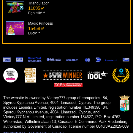
Triangulation
11095 ₽
Egoistik***
Magic Princess
15458 ₽
Lucy***
Mega Spins Break Da Bank
6364 ₽
Lucy***
Geisha Wonders
11809 ₽
tank***
Phantom Cash
8140 ₽
kat***
The website is owned by Victory777 group of companies, 84,
Spyrou Kyprianou Avenue, 4004, Limassol, Cyprus. The group
includes Leondra Limited, registration number HE349390, 84,
Spyrou Kyprianou Avenue, 4004, Limassol, Cyprus, and
Victory777 N.V. Limited, registration number 134627, P.O. Box 4762,
Willemstad, Wilhelminalaan 13, Curacao, E-Commerce Park Vredenberg,
authorized by Goverment of Curacao, license number 8048/JAZ2015-009