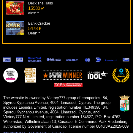
Deck The Halls
15989 ₽
alex***
Bank Cracker
5478 ₽
Deni***
Reel Gems
19359 ₽
mgarkunov***
Dragon Kingdom
13623 ₽
drink***
Wheel Of Fortune: Triple Extreme Spin
15068 ₽
turen***
The website is owned by Victory777 group of companies, 84,
Spyrou Kyprianou Avenue, 4004, Limassol, Cyprus. The group
includes Leondra Limited, registration number HE349390, 84,
Spyrou Kyprianou Avenue, 4004, Limassol, Cyprus, and
Victory777 N.V. Limited, registration number 134627, P.O. Box 4762,
Willemstad, Wilhelminalaan 13, Curacao, E-Commerce Park Vredenberg,
authorized by Goverment of Curacao, license number 8048/JAZ2015-009