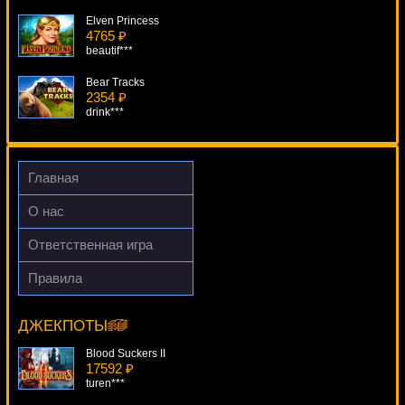
Elven Princess
4765 ₽
beautif***
Bear Tracks
2354 ₽
drink***
Steam Tower
1329 ₽
Deni***
Главная
Coyote Moon
О нас
4059 ₽
Panamer***
Ответственная игра
Pontoon Pro Series
Правила
4829 ₽
Coyote Cash
number***
15442 ₽
superman***
ДЖЕКПОТЫ
Blood Suckers II
17592 ₽
turen***