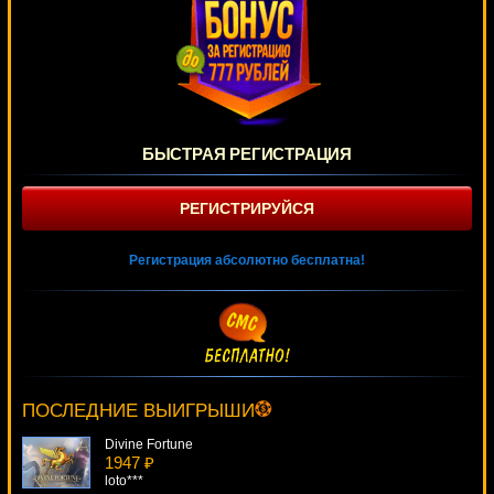
БЫСТРАЯ РЕГИСТРАЦИЯ
РЕГИСТРИРУЙСЯ
Регистрация абсолютно бесплатна!
African Simba
4211 ₽
drink***
ПОСЛЕДНИЕ ВЫИГРЫШИ
Divine Fortune
1947 ₽
loto***