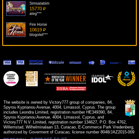
Simsalabim
15770 ₽
aleg***
Fire Horse
10619 ₽
blogolet***
Cowboys & Aliens
9439 ₽
drink***
King's Treasure
6889 ₽
tank***
Loch Ness Loot
19323 ₽
lucky***
The website is owned by Victory777 group of companies, 84,
Spyrou Kyprianou Avenue, 4004, Limassol, Cyprus. The group
includes Leondra Limited, registration number HE349390, 84,
Spyrou Kyprianou Avenue, 4004, Limassol, Cyprus, and
Victory777 N.V. Limited, registration number 134627, P.O. Box 4762,
Willemstad, Wilhelminalaan 13, Curacao, E-Commerce Park Vredenberg,
authorized by Goverment of Curacao, license number 8048/JAZ2015-009