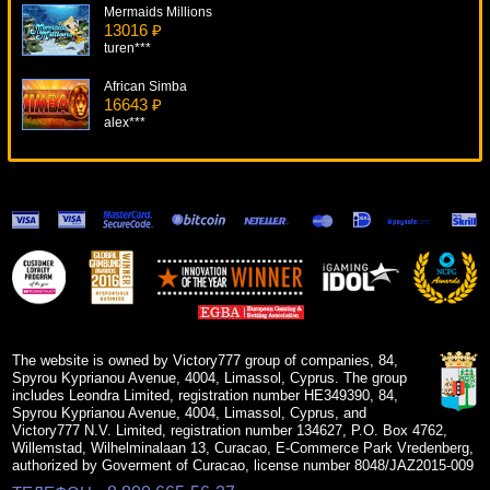
Mermaids Millions
13016 ₽
turen***
African Simba
16643 ₽
alex***
Mount Olympus Revenge Of Medusa
6691 ₽
Deni***
Jackpot 2000
5705 ₽
sgvwood***
Bratva
13964 ₽
beautif***
The website is owned by Victory777 group of companies, 84,
Spyrou Kyprianou Avenue, 4004, Limassol, Cyprus. The group
includes Leondra Limited, registration number HE349390, 84,
Spyrou Kyprianou Avenue, 4004, Limassol, Cyprus, and
Victory777 N.V. Limited, registration number 134627, P.O. Box 4762,
Willemstad, Wilhelminalaan 13, Curacao, E-Commerce Park Vredenberg,
authorized by Goverment of Curacao, license number 8048/JAZ2015-009