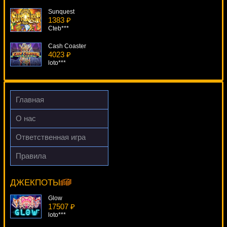
Sunquest
1383 ₽
Cteb***
Cash Coaster
4023 ₽
loto***
Sin City Nights
4215 ₽
blogolet***
Главная
Loch Ness Loot
О нас
813 ₽
DenisVS***
Ответственная игра
What A Hoot
Правила
1053 ₽
Fruitilicious
Lucy***
5197 ₽
loto***
ДЖЕКПОТЫ
Glow
17507 ₽
loto***