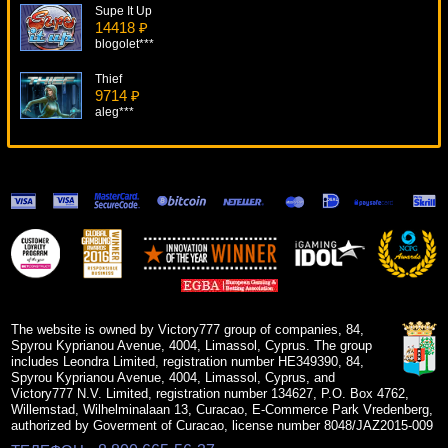
Supe It Up
14418 ₽
blogolet***
Thief
9714 ₽
aleg***
Diamond Trio
9668 ₽
ivan-lev***
Blackjack Classic
9575 ₽
Egoistik***
Samba De Frutas
8029 ₽
sgvwood***
The website is owned by Victory777 group of companies, 84,
Spyrou Kyprianou Avenue, 4004, Limassol, Cyprus. The group
includes Leondra Limited, registration number HE349390, 84,
Spyrou Kyprianou Avenue, 4004, Limassol, Cyprus, and
Victory777 N.V. Limited, registration number 134627, P.O. Box 4762,
Willemstad, Wilhelminalaan 13, Curacao, E-Commerce Park Vredenberg,
authorized by Goverment of Curacao, license number 8048/JAZ2015-009