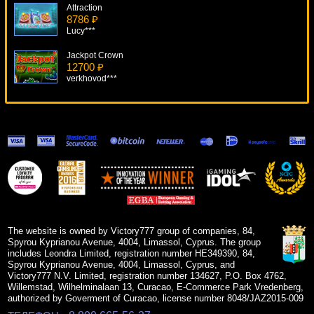
Attraction
8786 ₽
Lucy***
Jackpot Crown
12700 ₽
verkhovod***
Octopays
10337 ₽
Deni***
Twerk
6096 ₽
Panamer***
Turaga (Тюряга)
19915 ₽
blogolet***
The website is owned by Victory777 group of companies, 84,
Spyrou Kyprianou Avenue, 4004, Limassol, Cyprus. The group
includes Leondra Limited, registration number HE349390, 84,
Spyrou Kyprianou Avenue, 4004, Limassol, Cyprus, and
Victory777 N.V. Limited, registration number 134627, P.O. Box 4762,
Willemstad, Wilhelminalaan 13, Curacao, E-Commerce Park Vredenberg,
authorized by Goverment of Curacao, license number 8048/JAZ2015-009