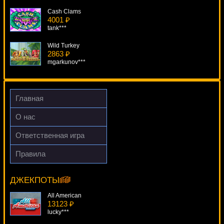
Cash Clams
4001 ₽
tank***
Wild Turkey
2863 ₽
mgarkunov***
Aquatica
2583 ₽
beautif***
Главная
7's Wild
О нас
1569 ₽
number***
Ответственная игра
House Of Dragons
Правила
2754 ₽
Adventure Palace
superman***
19879 ₽
Panamer***
ДЖЕКПОТЫ
All American
13123 ₽
lucky***