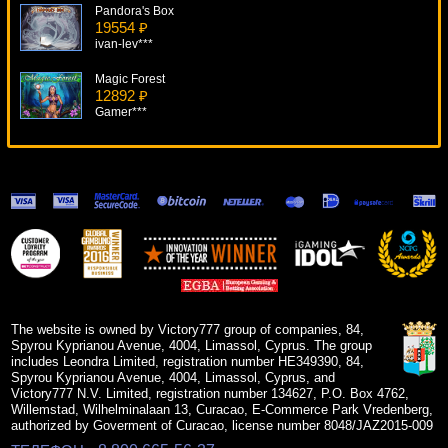
Pandora's Box
19554 ₽
ivan-lev***
Magic Forest
12892 ₽
Gamer***
Treasures Of Icewind Dale
15223 ₽
loto***
Attraction
6624 ₽
ivan-lev***
Piggies And The Wolf
17194 ₽
loto***
The website is owned by Victory777 group of companies, 84,
Spyrou Kyprianou Avenue, 4004, Limassol, Cyprus. The group
includes Leondra Limited, registration number HE349390, 84,
Spyrou Kyprianou Avenue, 4004, Limassol, Cyprus, and
Victory777 N.V. Limited, registration number 134627, P.O. Box 4762,
Willemstad, Wilhelminalaan 13, Curacao, E-Commerce Park Vredenberg,
authorized by Goverment of Curacao, license number 8048/JAZ2015-009