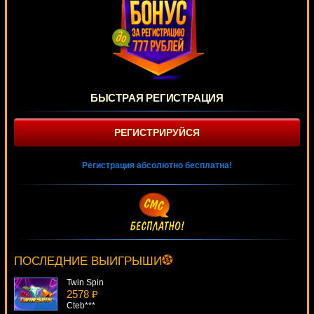
БЫСТРАЯ РЕГИСТРАЦИЯ
РЕГИСТРИРУЙСЯ
Регистрация абсолютно бесплатна!
Dazzle Me
1522 ₽
Gamer***
ПОСЛЕДНИЕ ВЫИГРЫШИ
Twin Spin
2578 ₽
Cteb***