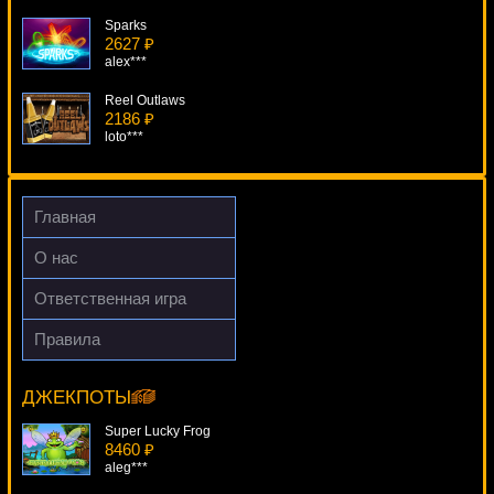
Sparks
2627 ₽
alex***
Reel Outlaws
2186 ₽
loto***
Voodoo Vibes
1808 ₽
sgvwood***
Главная
Jingle Bells
О нас
2121 ₽
sgvwood***
Ответственная игра
Totem Treasure
Правила
1475 ₽
Centre Court
SmileLow***
16116 ₽
Serg***
ДЖЕКПОТЫ
Super Lucky Frog
8460 ₽
aleg***