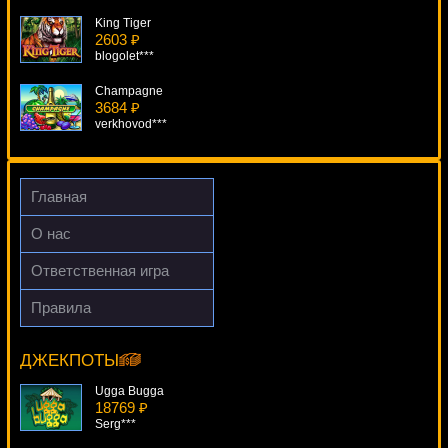
King Tiger
2603 ₽
blogolet***
Champagne
3684 ₽
verkhovod***
Mighty Trident
1106 ₽
sgvwood***
Главная
Crown Of Egypt
О нас
4488 ₽
verkhovod***
Ответственная игра
Joker Poker
Правила
1356 ₽
Wild Wolf
Serg***
11621 ₽
Panamer***
ДЖЕКПОТЫ
Ugga Bugga
18769 ₽
Serg***