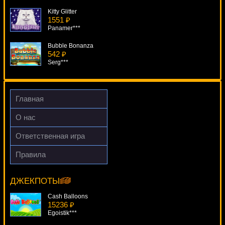
Kitty Glitter
1551 ₽
Panamer***
Bubble Bonanza
542 ₽
Serg***
Pyramid: The Quest For Immortality
4588 ₽
loto***
Главная
The Riches Of Don Quixote
О нас
4963 ₽
Root77***
Ответственная игра
Thrill Spin
Правила
2989 ₽
Diamond Dogs
Root77***
5665 ₽
Deni***
ДЖЕКПОТЫ
Cash Balloons
15236 ₽
Egoistik***