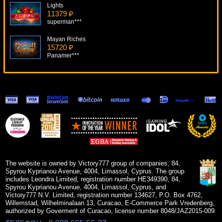
Lights
11379 ₽
superman***
Mayan Riches
15720 ₽
Panamer***
Invaders
12330 ₽
Cteb***
Naughty Girls Cabaret
5481 ₽
Egoistik***
Roller Derby
10020 ₽
turen***
The website is owned by Victory777 group of companies, 84,
Spyrou Kyprianou Avenue, 4004, Limassol, Cyprus. The group
includes Leondra Limited, registration number HE349390, 84,
Spyrou Kyprianou Avenue, 4004, Limassol, Cyprus, and
Victory777 N.V. Limited, registration number 134627, P.O. Box 4762,
Willemstad, Wilhelminalaan 13, Curacao, E-Commerce Park Vredenberg,
authorized by Goverment of Curacao, license number 8048/JAZ2015-009