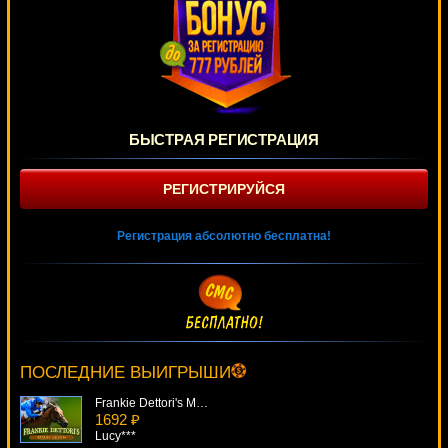
БЫСТРАЯ РЕГИСТРАЦИЯ
РЕГИСТРИРУЙСЯ
Регистрация абсолютно бесплатна!
Wild Witches
3513 ₽
ivan-lev***
ПОСЛЕДНИЕ ВЫИГРЫШИ
Frankie Dettori's Magic Seven
1692 ₽
Lucy***