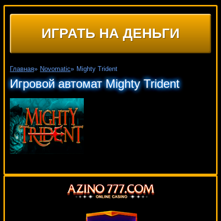
ИГРАТЬ НА ДЕНЬГИ
Главная
»
Novomatic
»
Mighty Trident
Игровой автомат Mighty Trident