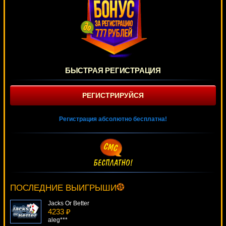
БЫСТРАЯ РЕГИСТРАЦИЯ
РЕГИСТРИРУЙСЯ
Регистрация абсолютно бесплатна!
Enchanted Woods
3164 ₽
verkhovod***
ПОСЛЕДНИЕ ВЫИГРЫШИ
Jacks Or Better
4233 ₽
aleg***