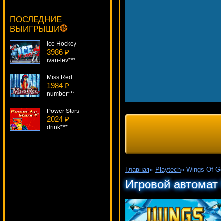
Magic 81 Lines
1496 ₽
ПОСЛЕДНИЕ
lucky***
ВЫИГРЫШИ
Ice Hockey
3986 ₽
ivan-lev***
Miss Red
1984 ₽
number***
Power Stars
2024 ₽
drink***
Magic Money
2763 ₽
Panamer***
Главная
»
Playtech
»
Wings Of G
Apollo Rising
Игровой автомат 
4373 ₽
kat***
Spiderman
1009 ₽