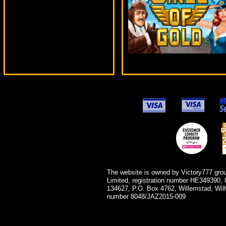
mgarkunov***
The website is owned by Victory777 gro
Limited, registration number HE349390, 
134627, P.O. Box 4762, Willemstad, Wil
number 8048/JAZ2015-009