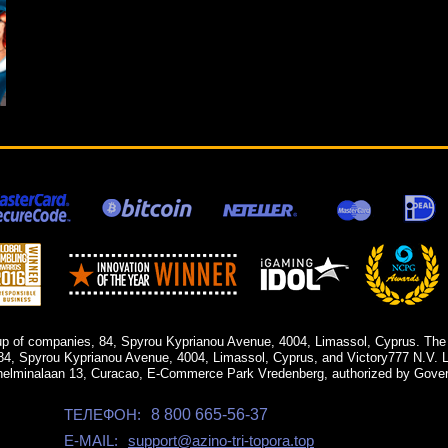
up of companies, 84, Spyrou Kyprianou Avenue, 4004, Limassol, Cyprus. The
84, Spyrou Kyprianou Avenue, 4004, Limassol, Cyprus, and Victory777 N.V. Li
helminalaan 13, Curacao, E-Commerce Park Vredenberg, authorized by Gover
ТЕЛЕФОН:
8 800 665-56-37
E-MAIL:
support@azino-tri-topora.top