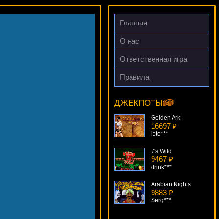
Главная
О нас
Ответственная игра
Правила
True Sheriff
15805 ₽
Serg***
ДЖЕКПОТЫ
Golden Ark
16697 ₽
loto***
7's Wild
9467 ₽
drink***
Arabian Nights
9883 ₽
Serg***
Muse