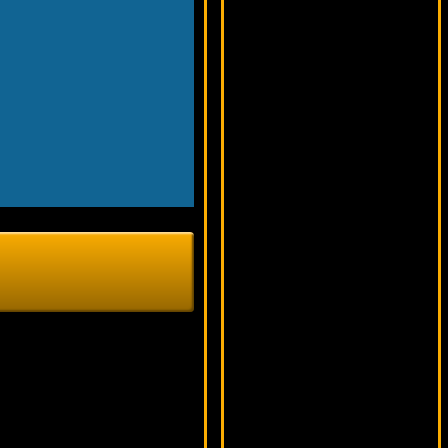
18253 ₽
drink***
Jewel Of The Arts
12524 ₽
Cteb***
Darling Of Fortune
8789 ₽
tank***