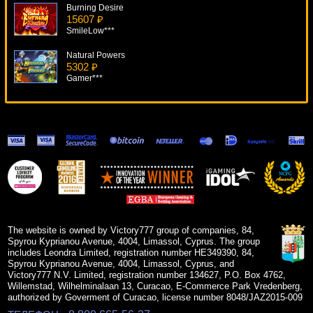
Burning Desire
15607 ₽
SmileLow***
Natural Powers
5302 ₽
Gamer***
Hot Roller
9442 ₽
aleg***
Eggomatic
10948 ₽
DenisVS***
Egyptian Heroes
13403 ₽
superman***
The website is owned by Victory777 group of companies, 84,
Spyrou Kyprianou Avenue, 4004, Limassol, Cyprus. The group
includes Leondra Limited, registration number HE349390, 84,
Spyrou Kyprianou Avenue, 4004, Limassol, Cyprus, and
Victory777 N.V. Limited, registration number 134627, P.O. Box 4762,
Willemstad, Wilhelminalaan 13, Curacao, E-Commerce Park Vredenberg,
authorized by Goverment of Curacao, license number 8048/JAZ2015-009