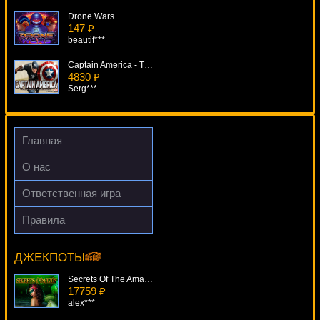
Drone Wars
147 ₽
beautif***
Captain America - The First Avenger Scratch
4830 ₽
Serg***
Spiderman
4749 ₽
Lucy***
Главная
100 000 Pyramid
О нас
3284 ₽
kat***
Ответственная игра
Retro Reels
Правила
4179 ₽
Pharaohs Gems
kat***
6914 ₽
drink***
ДЖЕКПОТЫ
Secrets Of The Amazon
17759 ₽
alex***