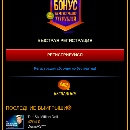
БЫСТРАЯ РЕГИСТРАЦИЯ
РЕГИСТРИРУЙСЯ
Регистрация абсолютно бесплатна!
King Arthur
3649 ₽
Serg***
ПОСЛЕДНИЕ ВЫИГРЫШИ
The Six Million Dollar Man
4204 ₽
DenisVS***