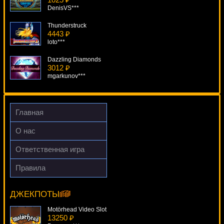
DenisVS***
Thunderstruck
4443 ₽
loto***
Dazzling Diamonds
3012 ₽
mgarkunov***
Ultra Hot Deluxe
3896 ₽
Deni***
Главная
Water Dragons
О нас
3377 ₽
tank***
Ответственная игра
Aztec Power
Правила
1878 ₽
Thunderstruck II
verkhovod***
11454 ₽
aleg***
ДЖЕКПОТЫ
Motörhead Video Slot
13250 ₽