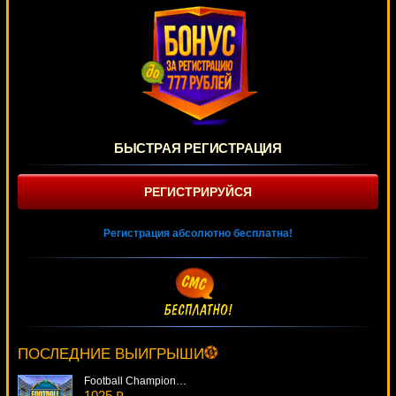
БЫСТРАЯ РЕГИСТРАЦИЯ
РЕГИСТРИРУЙСЯ
Регистрация абсолютно бесплатна!
Aquatica
4823 ₽
turen***
ПОСЛЕДНИЕ ВЫИГРЫШИ
Football Champions Cup
1025 ₽