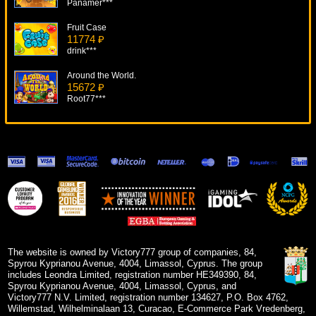
Panamer***
Fruit Case
11774 ₽
drink***
Around the World.
15672 ₽
Root77***
The Six Million Dollar Man
9154 ₽
Cteb***
Wacky Waters
17747 ₽
Deni***
Win Wizard
10918 ₽
verkhovod***
The website is owned by Victory777 group of companies, 84,
Spyrou Kyprianou Avenue, 4004, Limassol, Cyprus. The group
includes Leondra Limited, registration number HE349390, 84,
Spyrou Kyprianou Avenue, 4004, Limassol, Cyprus, and
Victory777 N.V. Limited, registration number 134627, P.O. Box 4762,
Willemstad, Wilhelminalaan 13, Curacao, E-Commerce Park Vredenberg,