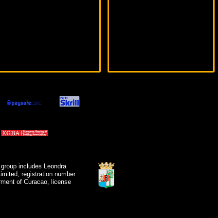
 group includes Leondra
mited, registration number
ment of Curacao, license