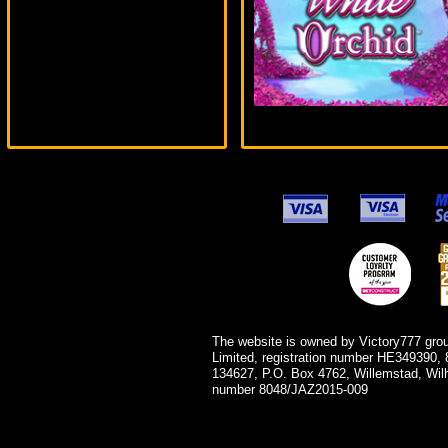
mgarkunov***
The website is owned by Victory777 gro
Limited, registration number HE349390, 
134627, P.O. Box 4762, Willemstad, Wil
number 8048/JAZ2015-009