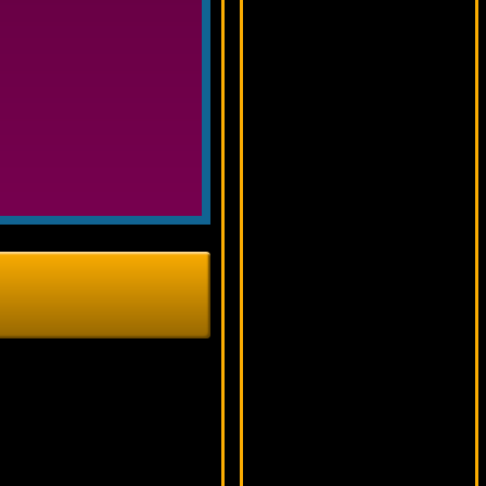
19534 ₽
beautif***
Love Bugs
13208 ₽
tank***
The Punisher
6749 ₽
loto***