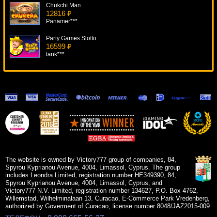
Chukchi Man
12816 ₽
Panamer***
Party Games Slotto
16599 ₽
tank***
Fairytale Legends: Hansel & Gretel
11604 ₽
turen***
Warlords – Crystals Of Power
9633 ₽
Root77***
Gold Coast
9160 ₽
Root77***
The website is owned by Victory777 group of companies, 84,
Spyrou Kyprianou Avenue, 4004, Limassol, Cyprus. The group
includes Leondra Limited, registration number HE349390, 84,
Spyrou Kyprianou Avenue, 4004, Limassol, Cyprus, and
Victory777 N.V. Limited, registration number 134627, P.O. Box 4762,
Willemstad, Wilhelminalaan 13, Curacao, E-Commerce Park Vredenberg,
authorized by Goverment of Curacao, license number 8048/JAZ2015-009