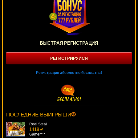
БЫСТРАЯ РЕГИСТРАЦИЯ
РЕГИСТРИРУЙСЯ
Регистрация абсолютно бесплатна!
Aztec Treasure
1806 ₽
DenisVS***
ПОСЛЕДНИЕ ВЫИГРЫШИ
Reel Steal
1418 ₽
Gamer***