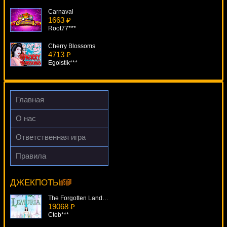
Carnaval
1663 ₽
Root77***
Cherry Blossoms
4713 ₽
Egoistik***
Karate Pig
1832 ₽
tank***
Главная
Spiderman
О нас
4855 ₽
Panamer***
Ответственная игра
Ace
Правила
977 ₽
Fountain Of Youth
drink***
13883 ₽
number***
ДЖЕКПОТЫ
The Forgotten Land Of Lemuria
19068 ₽
Cteb***