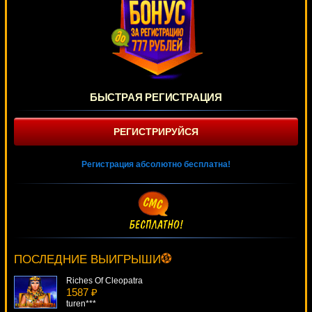
БЫСТРАЯ РЕГИСТРАЦИЯ
РЕГИСТРИРУЙСЯ
Регистрация абсолютно бесплатна!
Jackpot Ultra
599 ₽
Cteb***
ПОСЛЕДНИЕ ВЫИГРЫШИ
Riches Of Cleopatra
1587 ₽
turen***