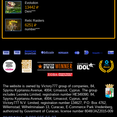
Evolution
13442 ₽
Deni***
Relic Raiders
6251 ₽
number***
Untamed Wolf Pack
17387 ₽
ivan-lev***
Golden Cobras
17357 ₽
turen***
Mega Gems
5960 ₽
lucky***
The website is owned by Victory777 group of companies, 84,
Spyrou Kyprianou Avenue, 4004, Limassol, Cyprus. The group
includes Leondra Limited, registration number HE349390, 84,
Spyrou Kyprianou Avenue, 4004, Limassol, Cyprus, and
Victory777 N.V. Limited, registration number 134627, P.O. Box 4762,
Willemstad, Wilhelminalaan 13, Curacao, E-Commerce Park Vredenberg,
authorized by Goverment of Curacao, license number 8048/JAZ2015-009