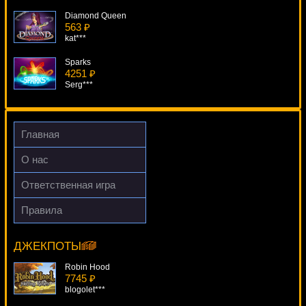
Diamond Queen
563 ₽
kat***
Sparks
4251 ₽
Serg***
Rockstar
4912 ₽
ivan-lev***
Главная
Monster Mania
О нас
2771 ₽
mgarkunov***
Ответственная игра
Attraction
Правила
4789 ₽
Giant 7
SmileLow***
14658 ₽
alex***
ДЖЕКПОТЫ
Robin Hood
7745 ₽
blogolet***