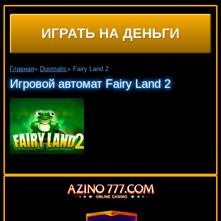
ИГРАТЬ НА ДЕНЬГИ
Главная
»
Duomatic
»
Fairy Land 2
Игровой автомат Fairy Land 2