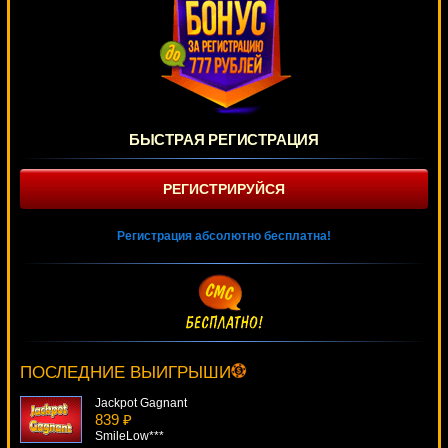
БЫСТРАЯ РЕГИСТРАЦИЯ
РЕГИСТРИРУЙСЯ
Регистрация абсолютно бесплатна!
Just Jewels Deluxe
1637 ₽
verkhovod***
ПОСЛЕДНИЕ ВЫИГРЫШИ
Jackpot Gagnant
839 ₽
SmileLow***