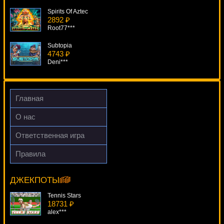
Spirits Of Aztec
2892 ₽
Root77***
Subtopia
4743 ₽
Deni***
Indian Spirit
2242 ₽
lucky***
Главная
Golden Lotus
О нас
249 ₽
tank***
Ответственная игра
Santa Surprise
Правила
660 ₽
Lucky Double
Panamer***
13933 ₽
Gamer***
ДЖЕКПОТЫ
Tennis Stars
18731 ₽
alex***