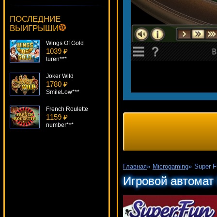
Sizzling Gems
2320 ₽
ПОСЛЕДНИЕ
aleg***
ВЫИГРЫШИ
Wings Of Gold
1039 ₽
turen***
Joker Wild
1780 ₽
SmileLow***
French Roulette
1159 ₽
number***
Columbus Deluxe
1676 ₽
drink***
Главная
»
Microgaming
»
Super F
Groovy 60s
Игровой автомат 
2648 ₽
beautif***
The Six Million Dollar Man
2668 ₽