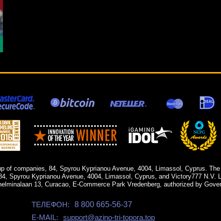
up of companies, 84, Spyrou Kyprianou Avenue, 4004, Limassol, Cyprus. The
84, Spyrou Kyprianou Avenue, 4004, Limassol, Cyprus, and Victory777 N.V. Li
helminalaan 13, Curacao, E-Commerce Park Vredenberg, authorized by Gover
ТЕЛЕФОН:
8 800 665-56-37
E-MAIL:
support@azino-tri-topora.top