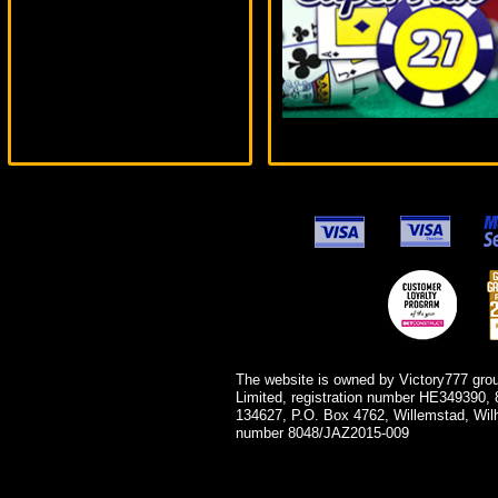
verkhovod***
The website is owned by Victory777 gro
Limited, registration number HE349390, 
134627, P.O. Box 4762, Willemstad, Wil
number 8048/JAZ2015-009