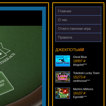
Главная
О нас
Ответственная игра
Правила
Crazy Vegas
12889 ₽
beautif***
ДЖЕКПОТЫ
Great Blue
18997 ₽
blogolet***
Tokidoki Lucky Town
15273 ₽
verkhovod***
Merlins Millions
16107 ₽
Egoistik***
Pharaohs Tomb