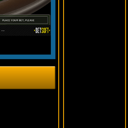
8749 ₽
aleg***
Thunderstruck
10350 ₽
ivan-lev***
Tres Amigos
11095 ₽
Egoistik***