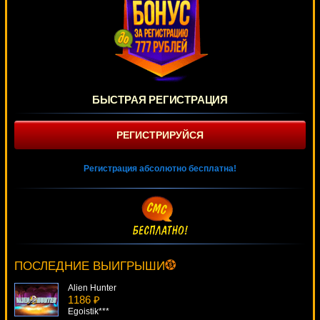
БЫСТРАЯ РЕГИСТРАЦИЯ
РЕГИСТРИРУЙСЯ
Регистрация абсолютно бесплатна!
Legacy
2566 ₽
Cteb***
ПОСЛЕДНИЕ ВЫИГРЫШИ
Alien Hunter
1186 ₽
Egoistik***