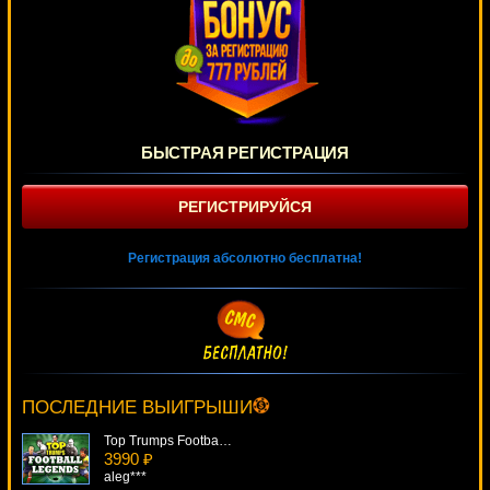
БЫСТРАЯ РЕГИСТРАЦИЯ
РЕГИСТРИРУЙСЯ
Регистрация абсолютно бесплатна!
Trolls
4430 ₽
beautif***
ПОСЛЕДНИЕ ВЫИГРЫШИ
Top Trumps Football Legends
3990 ₽
aleg***