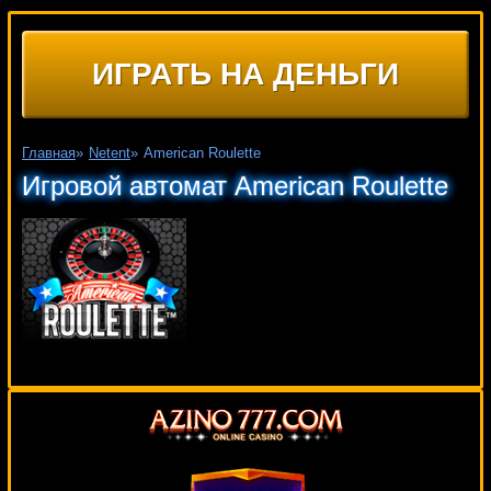
ИГРАТЬ НА ДЕНЬГИ
Главная
»
Netent
»
American Roulette
Игровой автомат American Roulette