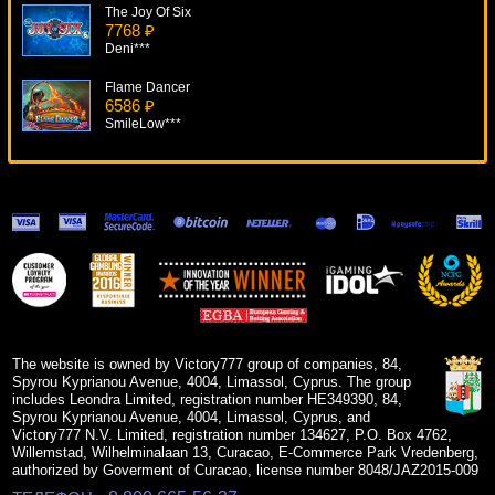
The Joy Of Six
7768 ₽
Deni***
Flame Dancer
6586 ₽
SmileLow***
Genies Gems
6648 ₽
sgvwood***
Pixies Of The Forest
10022 ₽
verkhovod***
Double Diamond
18061 ₽
DenisVS***
The website is owned by Victory777 group of companies, 84,
Spyrou Kyprianou Avenue, 4004, Limassol, Cyprus. The group
includes Leondra Limited, registration number HE349390, 84,
Spyrou Kyprianou Avenue, 4004, Limassol, Cyprus, and
Victory777 N.V. Limited, registration number 134627, P.O. Box 4762,
Willemstad, Wilhelminalaan 13, Curacao, E-Commerce Park Vredenberg,
authorized by Goverment of Curacao, license number 8048/JAZ2015-009