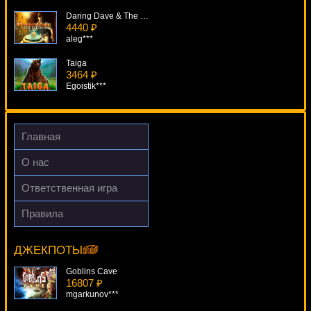
Daring Dave & The Eye Of Ra
4440 ₽
aleg***
Taiga
3464 ₽
Egoistik***
Treasures Of Tombs
961 ₽
kat***
Главная
Mighty Trident
О нас
4304 ₽
Cteb***
Ответственная игра
Egyptian Heroes
Правила
1009 ₽
Cash Coaster
DenisVS***
5313 ₽
beautif***
ДЖЕКПОТЫ
Goblins Cave
16807 ₽
mgarkunov***