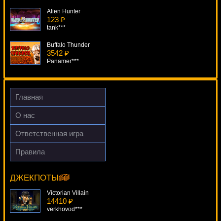
Alien Hunter
123 ₽
tank***
Buffalo Thunder
3542 ₽
Panamer***
Secrets Of The Amazon
4656 ₽
SmileLow***
Главная
Cherry Blossoms
О нас
3581 ₽
mgarkunov***
Ответственная игра
Big Bang
Правила
3823 ₽
Jackpot Ultra
blogolet***
9360 ₽
Serg***
ДЖЕКПОТЫ
Victorian Villain
14410 ₽
verkhovod***