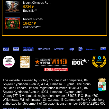
Mount Olympus Revenge Of Medusa
9234 ₽
Egoistik***
Riviera Riches
18427 ₽
verkhovod***
Bermuda Triangle
8233 ₽
superman***
Royal Reels
18480 ₽
aleg***
Wheel Of Fortune: Triple Extreme Spin
9348 ₽
superman***
The website is owned by Victory777 group of companies, 84,
Spyrou Kyprianou Avenue, 4004, Limassol, Cyprus. The group
includes Leondra Limited, registration number HE349390, 84,
Spyrou Kyprianou Avenue, 4004, Limassol, Cyprus, and
Victory777 N.V. Limited, registration number 134627, P.O. Box 4762,
Willemstad, Wilhelminalaan 13, Curacao, E-Commerce Park Vredenberg,
authorized by Goverment of Curacao, license number 8048/JAZ2015-009