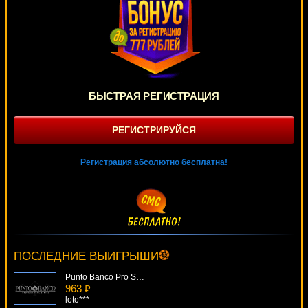
БЫСТРАЯ РЕГИСТРАЦИЯ
РЕГИСТРИРУЙСЯ
Регистрация абсолютно бесплатна!
Party Line
3725 ₽
number***
ПОСЛЕДНИЕ ВЫИГРЫШИ
Punto Banco Pro Series
963 ₽
loto***