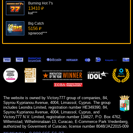
Burning Hot 7's
13410 ₽
kat***
Big Catch
5156 ₽
sgvwood***
The Royals
8460 ₽
alex***
Sherlock Mystery
18091 ₽
Deni***
Big Kahuna
7855 ₽
tank***
The website is owned by Victory777 group of companies, 84,
Spyrou Kyprianou Avenue, 4004, Limassol, Cyprus. The group
includes Leondra Limited, registration number HE349390, 84,
Spyrou Kyprianou Avenue, 4004, Limassol, Cyprus, and
Victory777 N.V. Limited, registration number 134627, P.O. Box 4762,
Willemstad, Wilhelminalaan 13, Curacao, E-Commerce Park Vredenberg,
authorized by Goverment of Curacao, license number 8048/JAZ2015-009