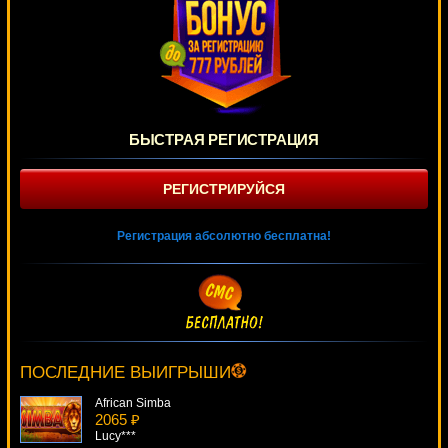
БЫСТРАЯ РЕГИСТРАЦИЯ
РЕГИСТРИРУЙСЯ
Регистрация абсолютно бесплатна!
Throne Of Egypt
1605 ₽
lucky***
ПОСЛЕДНИЕ ВЫИГРЫШИ
African Simba
2065 ₽
Lucy***