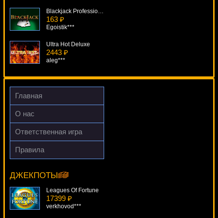
Blackjack Professional Series
163 ₽
Egoistik***
Ultra Hot Deluxe
2443 ₽
aleg***
Cosmic Fortune
1519 ₽
Cteb***
Главная
Miss Fortune
О нас
1747 ₽
SmileLow***
Ответственная игра
Hitman
Правила
174 ₽
Pharaohs Gold III
ivan-lev***
10690 ₽
superman***
ДЖЕКПОТЫ
Leagues Of Fortune
17399 ₽
verkhovod***