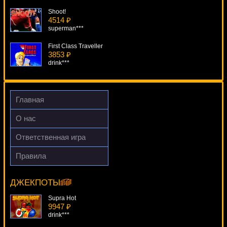
Shoot!
4514 ₽
superman***
First Class Traveller
3853 ₽
drink***
Back In Time
290 ₽
alex***
Главная
Fantasini: Master Of Mystery
О нас
3993 ₽
SmileLow***
Ответственная игра
Dino Might
Правила
2589 ₽
Jungle Spirit: Call Of The Wild
blogolet***
15258 ₽
Lucy***
ДЖЕКПОТЫ
Supra Hot
9947 ₽
drink***