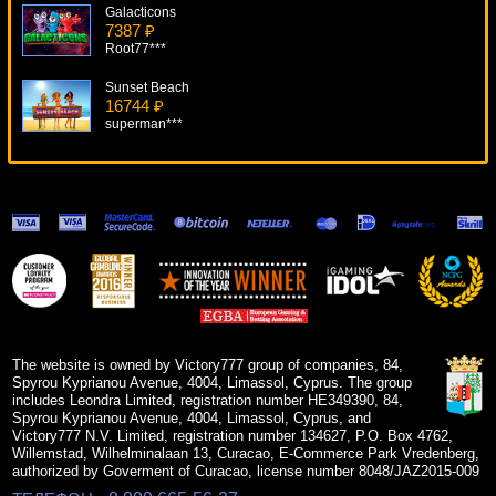
Galacticons
7387 ₽
Root77***
Sunset Beach
16744 ₽
superman***
Black Widow
11865 ₽
Panamer***
Secrets Of Horus
6399 ₽
superman***
Jackpot Giant
14900 ₽
alex***
The website is owned by Victory777 group of companies, 84,
Spyrou Kyprianou Avenue, 4004, Limassol, Cyprus. The group
includes Leondra Limited, registration number HE349390, 84,
Spyrou Kyprianou Avenue, 4004, Limassol, Cyprus, and
Victory777 N.V. Limited, registration number 134627, P.O. Box 4762,
Willemstad, Wilhelminalaan 13, Curacao, E-Commerce Park Vredenberg,
authorized by Goverment of Curacao, license number 8048/JAZ2015-009