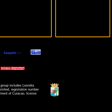
 group includes Leondra
mited, registration number
ment of Curacao, license