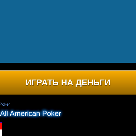
ИГРАТЬ НА ДЕНЬГИ
 Poker
All American Poker