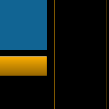
8516 ₽
Gamer***
Alien Robots
17652 ₽
turen***
Deck The Halls
16159 ₽
blogolet***