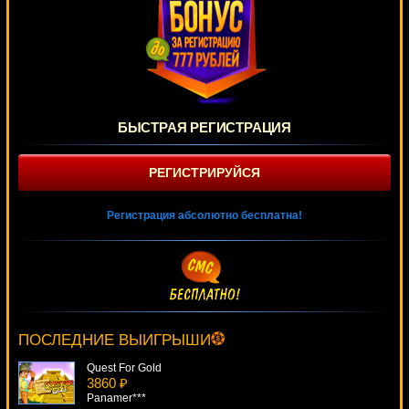
БЫСТРАЯ РЕГИСТРАЦИЯ
РЕГИСТРИРУЙСЯ
Регистрация абсолютно бесплатна!
Slot-O-Pol Deluxe
1890 ₽
Serg***
ПОСЛЕДНИЕ ВЫИГРЫШИ
Quest For Gold
3860 ₽
Panamer***