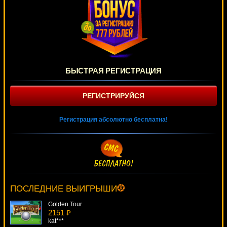
БЫСТРАЯ РЕГИСТРАЦИЯ
РЕГИСТРИРУЙСЯ
Регистрация абсолютно бесплатна!
Gold Ahoy
1644 ₽
tank***
ПОСЛЕДНИЕ ВЫИГРЫШИ
Golden Tour
2151 ₽
kat***