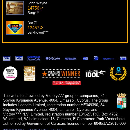
John Wayne
14756 ₽
Serg***
Bar 7's
13457 ₽
verkhovod***
The Jazz Club
11738 ₽
superman***
Alaxe In Zombieland
13531 ₽
sgvwood***
Sin City Nights
12599 ₽
turen***
The website is owned by Victory777 group of companies, 84,
Spyrou Kyprianou Avenue, 4004, Limassol, Cyprus. The group
includes Leondra Limited, registration number HE349390, 84,
Spyrou Kyprianou Avenue, 4004, Limassol, Cyprus, and
Victory777 N.V. Limited, registration number 134627, P.O. Box 4762,
Willemstad, Wilhelminalaan 13, Curacao, E-Commerce Park Vredenberg,
authorized by Goverment of Curacao, license number 8048/JAZ2015-009