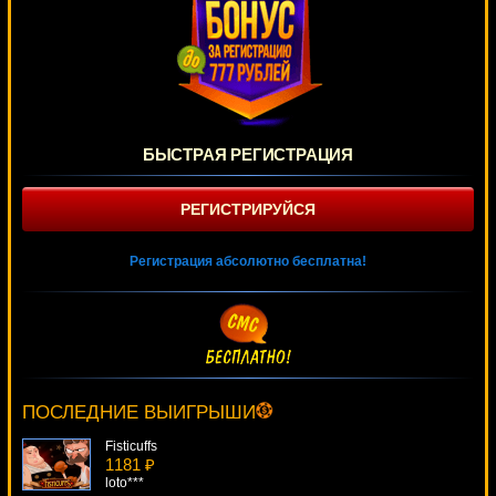
БЫСТРАЯ РЕГИСТРАЦИЯ
РЕГИСТРИРУЙСЯ
Регистрация абсолютно бесплатна!
Alice In Wonderland
2665 ₽
verkhovod***
ПОСЛЕДНИЕ ВЫИГРЫШИ
Fisticuffs
1181 ₽
loto***