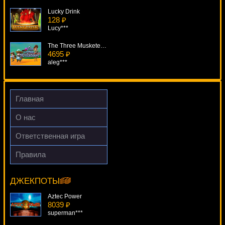
Lucky Drink
128 ₽
Lucy***
The Three Musketeers
4695 ₽
aleg***
Fruitilicious
4591 ₽
Deni***
Главная
Black Widow
О нас
1572 ₽
Egoistik***
Ответственная игра
It Came From Venus
Правила
3955 ₽
King Of Cards
turen***
10604 ₽
alex***
ДЖЕКПОТЫ
Aztec Power
8039 ₽
superman***