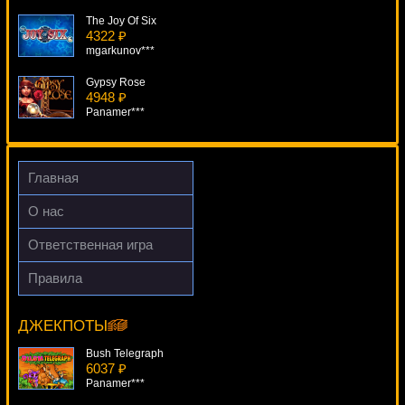
The Joy Of Six
4322 ₽
mgarkunov***
Gypsy Rose
4948 ₽
Panamer***
The Love Boat
2706 ₽
Lucy***
Главная
Piggy Riches
О нас
340 ₽
loto***
Ответственная игра
Relic Raiders
Правила
3212 ₽
Miss Fortune
mgarkunov***
16982 ₽
Serg***
ДЖЕКПОТЫ
Bush Telegraph
6037 ₽
Panamer***