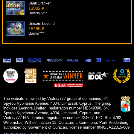
Bank Cracker
13992 ₽
DenisVS***
Unicorn Legend
18465 ₽
Gamer***
Irish Eyes
8791 ₽
beautif***
Lucky Witch
8610 ₽
tank***
Ghouls Gold
14042 ₽
drink***
The website is owned by Victory777 group of companies, 84,
Spyrou Kyprianou Avenue, 4004, Limassol, Cyprus. The group
includes Leondra Limited, registration number HE349390, 84,
Spyrou Kyprianou Avenue, 4004, Limassol, Cyprus, and
Victory777 N.V. Limited, registration number 134627, P.O. Box 4762,
Willemstad, Wilhelminalaan 13, Curacao, E-Commerce Park Vredenberg,
authorized by Goverment of Curacao, license number 8048/JAZ2015-009