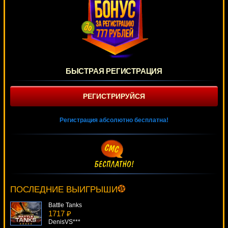
БЫСТРАЯ РЕГИСТРАЦИЯ
РЕГИСТРИРУЙСЯ
Регистрация абсолютно бесплатна!
Egyptian Heroes
4639 ₽
beautif***
ПОСЛЕДНИЕ ВЫИГРЫШИ
Battle Tanks
1717 ₽
DenisVS***