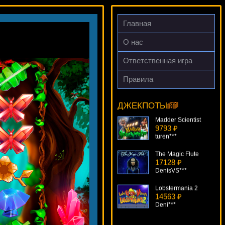
Главная
О нас
Dazzling Diamonds
Ответственная игра
17533 ₽
loto***
Правила
Madder Scientist
9793 ₽
ДЖЕКПОТЫ
turen***
The Magic Flute
17128 ₽
DenisVS***
Lobstermania 2
14563 ₽
Deni***
Secrets Of The Sand
12301 ₽
Gamer***