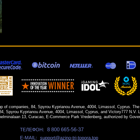
up of companies, 84, Spyrou Kyprianou Avenue, 4004, Limassol, Cyprus. The
84, Spyrou Kyprianou Avenue, 4004, Limassol, Cyprus, and Victory777 N.V. Li
helminalaan 13, Curacao, E-Commerce Park Vredenberg, authorized by Gover
ТЕЛЕФОН:
8 800 665-56-37
E-MAIL:
support@azino-tri-topora.top