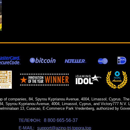
up of companies, 84, Spyrou Kyprianou Avenue, 4004, Limassol, Cyprus. The
84, Spyrou Kyprianou Avenue, 4004, Limassol, Cyprus, and Victory777 N.V. Li
helminalaan 13, Curacao, E-Commerce Park Vredenberg, authorized by Gover
ТЕЛЕФОН:
8 800 665-56-37
E-MAIL:
support@azino-tri-topora.top