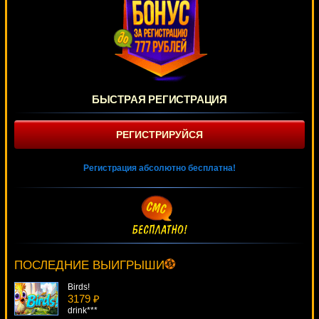
БЫСТРАЯ РЕГИСТРАЦИЯ
РЕГИСТРИРУЙСЯ
Регистрация абсолютно бесплатна!
Red Dog Progressive
1796 ₽
Serg***
ПОСЛЕДНИЕ ВЫИГРЫШИ
Birds!
3179 ₽
drink***