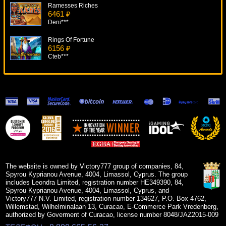
Ramesses Riches
6461 ₽
Deni***
Rings Of Fortune
6156 ₽
Cteb***
Revolution
8184 ₽
lucky***
Captain Venture
9541 ₽
verkhovod***
Gryphon's Gold
14628 ₽
sgvwood***
The website is owned by Victory777 group of companies, 84,
Spyrou Kyprianou Avenue, 4004, Limassol, Cyprus. The group
includes Leondra Limited, registration number HE349390, 84,
Spyrou Kyprianou Avenue, 4004, Limassol, Cyprus, and
Victory777 N.V. Limited, registration number 134627, P.O. Box 4762,
Willemstad, Wilhelminalaan 13, Curacao, E-Commerce Park Vredenberg,
authorized by Goverment of Curacao, license number 8048/JAZ2015-009