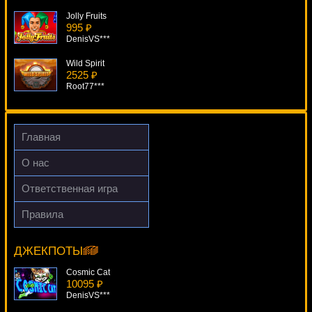
Jolly Fruits
995 ₽
DenisVS***
Wild Spirit
2525 ₽
Root77***
Joker Jester
2529 ₽
blogolet***
Главная
Vovka V Trideviatom Carstve
О нас
4292 ₽
Root77***
Ответственная игра
TXS Holdem Pro Series
Правила
4852 ₽
Evolution
Deni***
9824 ₽
ivan-lev***
ДЖЕКПОТЫ
Cosmic Cat
10095 ₽
DenisVS***