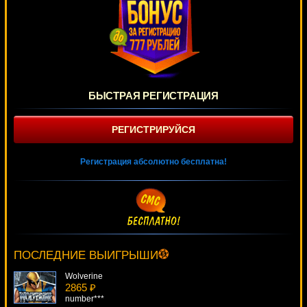
БЫСТРАЯ РЕГИСТРАЦИЯ
РЕГИСТРИРУЙСЯ
Регистрация абсолютно бесплатна!
Gorilla
4346 ₽
sgvwood***
ПОСЛЕДНИЕ ВЫИГРЫШИ
Wolverine
2865 ₽
number***