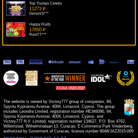
Top Trumps Celebs
11273 ₽
DenisVS***
Happy Fruits
17850 ₽
Root77***
Frog Hunter
5746 ₽
DenisVS***
Fortune Teller
5672 ₽
DenisVS***
Break Da Bank Again
5194 ₽
mgarkunov***
The website is owned by Victory777 group of companies, 84,
Spyrou Kyprianou Avenue, 4004, Limassol, Cyprus. The group
includes Leondra Limited, registration number HE349390, 84,
Spyrou Kyprianou Avenue, 4004, Limassol, Cyprus, and
Victory777 N.V. Limited, registration number 134627, P.O. Box 4762,
Willemstad, Wilhelminalaan 13, Curacao, E-Commerce Park Vredenberg,
authorized by Goverment of Curacao, license number 8048/JAZ2015-009