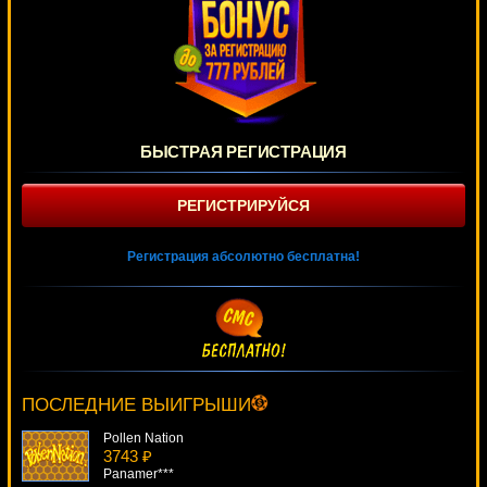
БЫСТРАЯ РЕГИСТРАЦИЯ
РЕГИСТРИРУЙСЯ
Регистрация абсолютно бесплатна!
Fruits And Sevens
2399 ₽
aleg***
ПОСЛЕДНИЕ ВЫИГРЫШИ
Pollen Nation
3743 ₽
Panamer***