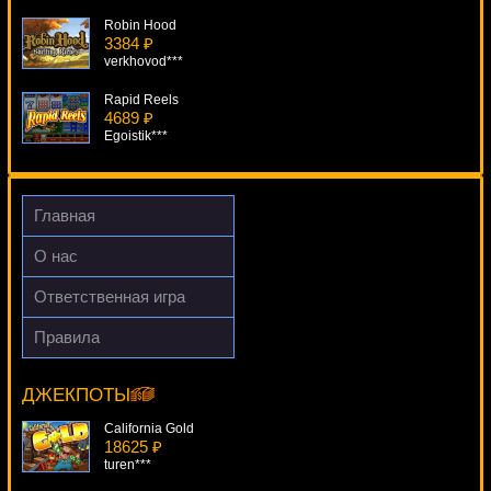
Robin Hood
3384 ₽
verkhovod***
Rapid Reels
4689 ₽
Egoistik***
Esmeralda
3851 ₽
beautif***
Главная
Lucky Rose
О нас
2363 ₽
Cteb***
Ответственная игра
Gopher Gold
Правила
3663 ₽
Fruits And Royals
alex***
15449 ₽
aleg***
ДЖЕКПОТЫ
California Gold
18625 ₽
turen***