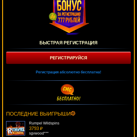
БЫСТРАЯ РЕГИСТРАЦИЯ
РЕГИСТРИРУЙСЯ
Регистрация абсолютно бесплатна!
Black Widow
2254 ₽
number***
ПОСЛЕДНИЕ ВЫИГРЫШИ
Rumpel Wildspins
3793 ₽
sgvwood***