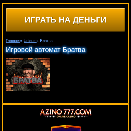
ИГРАТЬ НА ДЕНЬГИ
Главная
»
Unicum
»
Братва
Игровой автомат Братва