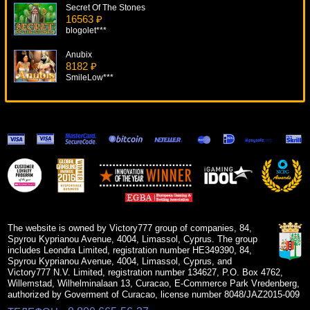
Secret Of The Stones
16563 ₽
blogolet***
Anubix
8182 ₽
SmileLow***
Lucky Pirates
10262 ₽
Deni***
Deck The Halls
8919 ₽
aleg***
Sweet Harvest
9413 ₽
Egoistik***
The website is owned by Victory777 group of companies, 84,
Spyrou Kyprianou Avenue, 4004, Limassol, Cyprus. The group
includes Leondra Limited, registration number HE349390, 84,
Spyrou Kyprianou Avenue, 4004, Limassol, Cyprus, and
Victory777 N.V. Limited, registration number 134627, P.O. Box 4762,
Willemstad, Wilhelminalaan 13, Curacao, E-Commerce Park Vredenberg,
authorized by Goverment of Curacao, license number 8048/JAZ2015-009