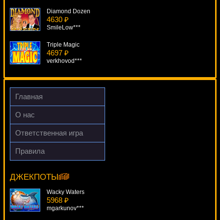
Diamond Dozen
4630 ₽
SmileLow***
Triple Magic
4697 ₽
verkhovod***
Shooting Stars
903 ₽
tank***
Главная
Wild Rockets
О нас
4445 ₽
sgvwood***
Ответственная игра
Diamond Dreams
Правила
2859 ₽
Guns-N-Roses
verkhovod***
11503 ₽
Egoistik***
ДЖЕКПОТЫ
Wacky Waters
5968 ₽
mgarkunov***