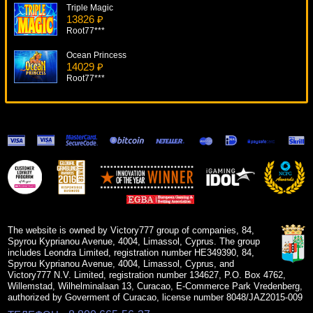
Triple Magic
13826 ₽
Root77***
Ocean Princess
14029 ₽
Root77***
Kings Of Cash
19592 ₽
mgarkunov***
Hitman
11540 ₽
Egoistik***
Cops N Bandits
7729 ₽
superman***
The website is owned by Victory777 group of companies, 84,
Spyrou Kyprianou Avenue, 4004, Limassol, Cyprus. The group
includes Leondra Limited, registration number HE349390, 84,
Spyrou Kyprianou Avenue, 4004, Limassol, Cyprus, and
Victory777 N.V. Limited, registration number 134627, P.O. Box 4762,
Willemstad, Wilhelminalaan 13, Curacao, E-Commerce Park Vredenberg,
authorized by Goverment of Curacao, license number 8048/JAZ2015-009