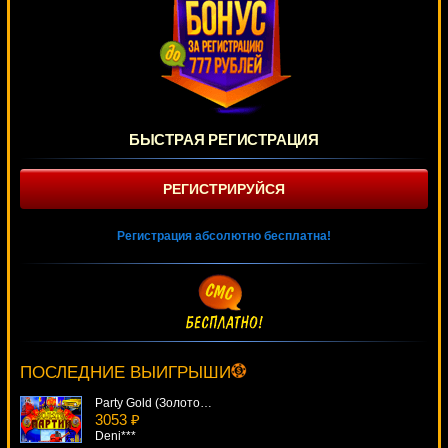
БЫСТРАЯ РЕГИСТРАЦИЯ
РЕГИСТРИРУЙСЯ
Регистрация абсолютно бесплатна!
Good To Go!
3349 ₽
turen***
ПОСЛЕДНИЕ ВЫИГРЫШИ
Party Gold (Золото Партии)
3053 ₽
Deni***