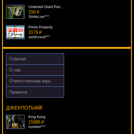
Untamed Giant Panda
158 ₽
SmileLow***
Prime Property
3178 ₽
verkhovod***
Arrival
4209 ₽
mgarkunov***
Главная
Baccarat Pro Series Table Game
О нас
2283 ₽
Lucy***
Ответственная игра
Hitman
Правила
369 ₽
Bananas Go Bahamas
turen***
15705 ₽
superman***
ДЖЕКПОТЫ
King Kong
15886 ₽
number***