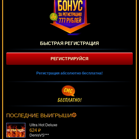
БЫСТРАЯ РЕГИСТРАЦИЯ
РЕГИСТРИРУЙСЯ
Регистрация абсолютно бесплатна!
Pharaoh Bingo
1673 ₽
Panamer***
ПОСЛЕДНИЕ ВЫИГРЫШИ
Ultra Hot Deluxe
624 ₽
DenisVS***