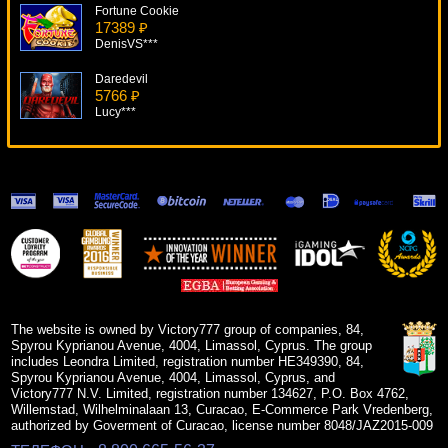
Fortune Cookie
17389 ₽
DenisVS***
Daredevil
5766 ₽
Lucy***
Jimi Hendrix
12373 ₽
alex***
Highway Kings
6677 ₽
superman***
Wild Rockets
11123 ₽
verkhovod***
The website is owned by Victory777 group of companies, 84,
Spyrou Kyprianou Avenue, 4004, Limassol, Cyprus. The group
includes Leondra Limited, registration number HE349390, 84,
Spyrou Kyprianou Avenue, 4004, Limassol, Cyprus, and
Victory777 N.V. Limited, registration number 134627, P.O. Box 4762,
Willemstad, Wilhelminalaan 13, Curacao, E-Commerce Park Vredenberg,
authorized by Goverment of Curacao, license number 8048/JAZ2015-009