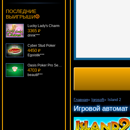
Money Mad Monkey
742 ₽
ПОСЛЕДНИЕ
drink***
ВЫИГРЫШИ
Lucky Lady's Charm
3365 ₽
drink***
Cyber Stud Poker
4450 ₽
Egoistik***
Oasis Poker Pro Series
4703 ₽
beautif***
Double Magic
2869 ₽
mgarkunov***
Главная
»
Igrosoft
»
Island 2
Gemscapades
Игровой автомат 
2681 ₽
Root77***
Tootin Car Man
4118 ₽