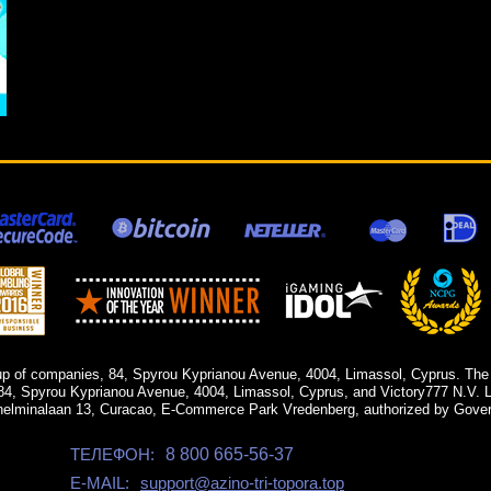
up of companies, 84, Spyrou Kyprianou Avenue, 4004, Limassol, Cyprus. The
84, Spyrou Kyprianou Avenue, 4004, Limassol, Cyprus, and Victory777 N.V. Li
helminalaan 13, Curacao, E-Commerce Park Vredenberg, authorized by Gover
ТЕЛЕФОН:
8 800 665-56-37
E-MAIL:
support@azino-tri-topora.top