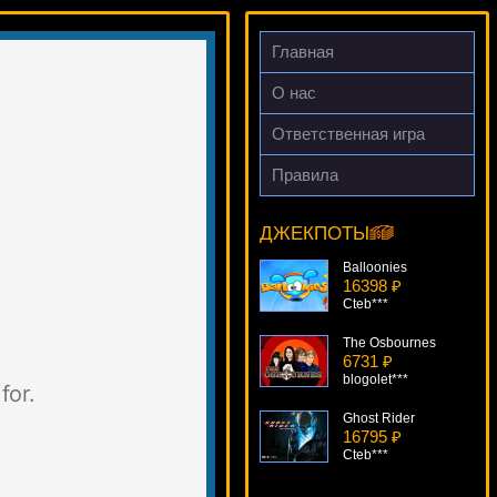
Главная
О нас
Ответственная игра
Правила
Rapid Reels
17102 ₽
Deni***
ДЖЕКПОТЫ
Balloonies
16398 ₽
Cteb***
The Osbournes
6731 ₽
blogolet***
Ghost Rider
16795 ₽
Cteb***
Super Fun 21