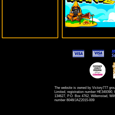
blogolet***
The website is owned by Victory777 gro
Limited, registration number HE349390, 
134627, P.O. Box 4762, Willemstad, Wil
number 8048/JAZ2015-009