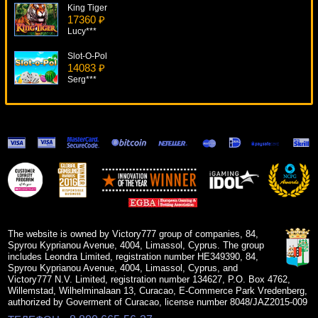
King Tiger
17360 ₽
Lucy***
Slot-O-Pol
14083 ₽
Serg***
Vinyl Countdown
9649 ₽
blogolet***
Baywatch
12716 ₽
superman***
Double Wammy
17000 ₽
Cteb***
The website is owned by Victory777 group of companies, 84,
Spyrou Kyprianou Avenue, 4004, Limassol, Cyprus. The group
includes Leondra Limited, registration number HE349390, 84,
Spyrou Kyprianou Avenue, 4004, Limassol, Cyprus, and
Victory777 N.V. Limited, registration number 134627, P.O. Box 4762,
Willemstad, Wilhelminalaan 13, Curacao, E-Commerce Park Vredenberg,
authorized by Goverment of Curacao, license number 8048/JAZ2015-009