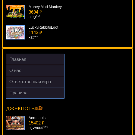
Money Mad Monkey
3694 ₽
aleg***
LuckyRabbitsLoot
1143 ₽
kat***
Fat Lady Sings
1130 ₽
sgvwood***
Главная
Pharaoh Bingo
О нас
3849 ₽
ivan-lev***
Ответственная игра
Chase The Cheese
Правила
1511 ₽
Win Wizard
Panamer***
9183 ₽
Root77***
ДЖЕКПОТЫ
Aeronauts
15402 ₽
sgvwood***