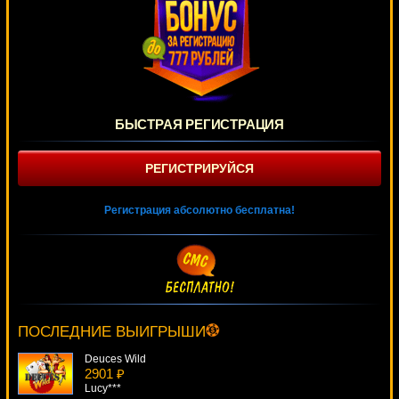
БЫСТРАЯ РЕГИСТРАЦИЯ
РЕГИСТРИРУЙСЯ
Регистрация абсолютно бесплатна!
Crusade Of Fortune
3658 ₽
Deni***
ПОСЛЕДНИЕ ВЫИГРЫШИ
Deuces Wild
2901 ₽
Lucy***