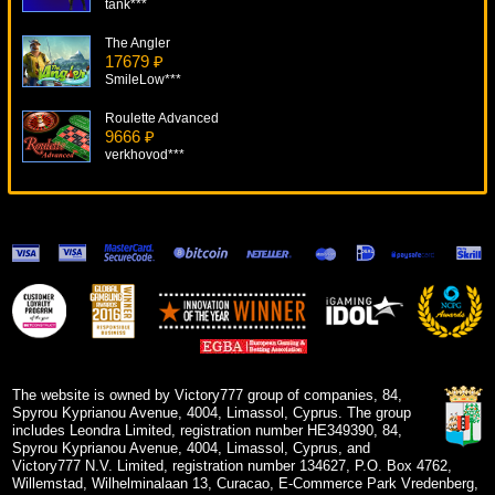
tank***
The Angler
17679 ₽
SmileLow***
Roulette Advanced
9666 ₽
verkhovod***
American Roulette
13652 ₽
tank***
Wacky Waters
9797 ₽
lucky***
Beetle Mania
16197 ₽
number***
The website is owned by Victory777 group of companies, 84,
Spyrou Kyprianou Avenue, 4004, Limassol, Cyprus. The group
includes Leondra Limited, registration number HE349390, 84,
Spyrou Kyprianou Avenue, 4004, Limassol, Cyprus, and
Victory777 N.V. Limited, registration number 134627, P.O. Box 4762,
Willemstad, Wilhelminalaan 13, Curacao, E-Commerce Park Vredenberg,