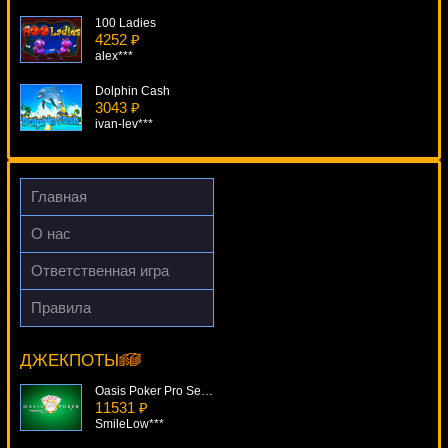
100 Ladies
4252 ₽
alex***
Dolphin Cash
3043 ₽
ivan-lev***
Silver Bullet
4731 ₽
aleg***
Главная
Party Games Slotto
О нас
706 ₽
mgarkunov***
Ответственная игра
Paydirt
Правила
1678 ₽
Grand Slam
turen***
9281 ₽
number***
ДЖЕКПОТЫ
Oasis Poker Pro Series
11531 ₽
SmileLow***