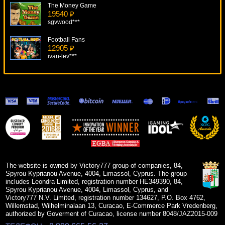
The Money Game
19540 ₽
sgvwood***
Football Fans
12905 ₽
ivan-lev***
Nrvna
13961 ₽
turen***
Soccer Safari
7981 ₽
drink***
Safari Sam
5291 ₽
alex***
The website is owned by Victory777 group of companies, 84,
Spyrou Kyprianou Avenue, 4004, Limassol, Cyprus. The group
includes Leondra Limited, registration number HE349390, 84,
Spyrou Kyprianou Avenue, 4004, Limassol, Cyprus, and
Victory777 N.V. Limited, registration number 134627, P.O. Box 4762,
Willemstad, Wilhelminalaan 13, Curacao, E-Commerce Park Vredenberg,
authorized by Goverment of Curacao, license number 8048/JAZ2015-009