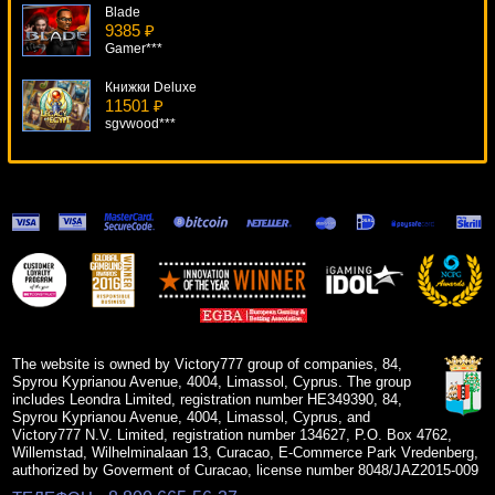
Blade
9385 ₽
Gamer***
Книжки Deluxe
11501 ₽
sgvwood***
Ned And His Friends
8281 ₽
number***
Spinata Grande
15012 ₽
loto***
Rings Of Fortune
15190 ₽
Root77***
The website is owned by Victory777 group of companies, 84,
Spyrou Kyprianou Avenue, 4004, Limassol, Cyprus. The group
includes Leondra Limited, registration number HE349390, 84,
Spyrou Kyprianou Avenue, 4004, Limassol, Cyprus, and
Victory777 N.V. Limited, registration number 134627, P.O. Box 4762,
Willemstad, Wilhelminalaan 13, Curacao, E-Commerce Park Vredenberg,
authorized by Goverment of Curacao, license number 8048/JAZ2015-009