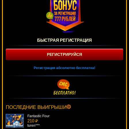
БЫСТРАЯ РЕГИСТРАЦИЯ
РЕГИСТРИРУЙСЯ
Регистрация абсолютно бесплатна!
Xfactor Scratch
352 ₽
superman***
ПОСЛЕДНИЕ ВЫИГРЫШИ
Fantastic Four
210 ₽
turen***