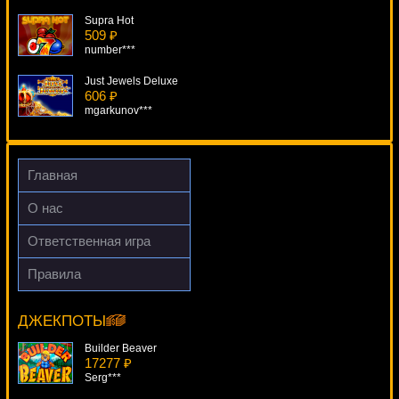
Supra Hot
509 ₽
number***
Just Jewels Deluxe
606 ₽
mgarkunov***
Hall Of Gods
411 ₽
Root77***
Главная
Builder Beaver
О нас
2365 ₽
ivan-lev***
Ответственная игра
Zreczny Magic
Правила
358 ₽
Haunted House
Serg***
12437 ₽
drink***
ДЖЕКПОТЫ
Builder Beaver
17277 ₽
Serg***