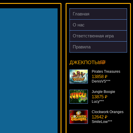
Главная
О нас
Ответственная игра
Правила
Roller Derby
13339 ₽
verkhovod***
ДЖЕКПОТЫ
Pirates Treasures
13858 ₽
DenisVS***
Jungle Boogie
13875 ₽
Lucy***
Clockwork Oranges
12642 ₽
SmileLow***
Tally Ho