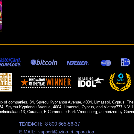
up of companies, 84, Spyrou Kyprianou Avenue, 4004, Limassol, Cyprus. The
84, Spyrou Kyprianou Avenue, 4004, Limassol, Cyprus, and Victory777 N.V. Li
helminalaan 13, Curacao, E-Commerce Park Vredenberg, authorized by Gover
ТЕЛЕФОН:
8 800 665-56-37
E-MAIL:
support@azino-tri-topora.top