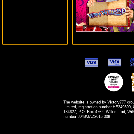
Gamer***
The website is owned by Victory777 gro
Limited, registration number HE349390, 
134627, P.O. Box 4762, Willemstad, Wil
number 8048/JAZ2015-009