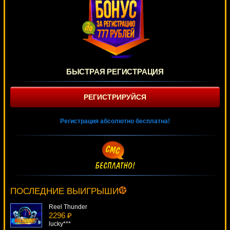
БЫСТРАЯ РЕГИСТРАЦИЯ
РЕГИСТРИРУЙСЯ
Регистрация абсолютно бесплатна!
Playboy
1394 ₽
Egoistik***
ПОСЛЕДНИЕ ВЫИГРЫШИ
Reel Thunder
2296 ₽
lucky***