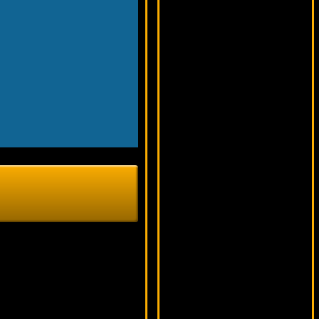
14392 ₽
beautif***
Inferno
17753 ₽
Root77***
King's Jester
14326 ₽
alex***