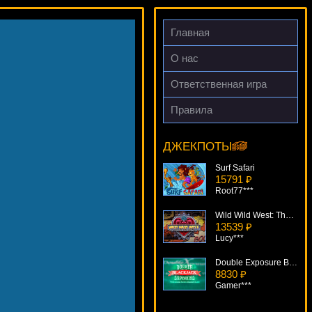
Главная
О нас
Ответственная игра
Правила
Bar 7's
5752 ₽
Cteb***
ДЖЕКПОТЫ
Surf Safari
15791 ₽
Root77***
Wild Wild West: The Great Train Heist
13539 ₽
Lucy***
Double Exposure Blackjack Pro Series
8830 ₽
Gamer***
Fairies Forest