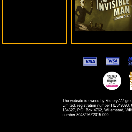
Panamer***
The website is owned by Victory777 gro
Limited, registration number HE349390, 
134627, P.O. Box 4762, Willemstad, Wil
number 8048/JAZ2015-009