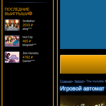
Mystic Dreams
4448 ₽
ПОСЛЕДНИЕ
sgvwood***
ВЫИГРЫШИ
Slotfather
2033 ₽
aleg***
Hot City
465 ₽
blogolet***
Jimi Hendrix
4782 ₽
Gamer***
Ace Ventura
3249 ₽
kat***
Главная
»
Netent
»
The Invisible
Ghost Rider
Игровой автомат 
782 ₽
drink***
Mega Jackpot
936 ₽