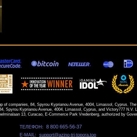
up of companies, 84, Spyrou Kyprianou Avenue, 4004, Limassol, Cyprus. The
84, Spyrou Kyprianou Avenue, 4004, Limassol, Cyprus, and Victory777 N.V. Li
helminalaan 13, Curacao, E-Commerce Park Vredenberg, authorized by Gover
ТЕЛЕФОН:
8 800 665-56-37
E-MAIL:
support@azino-tri-topora.top