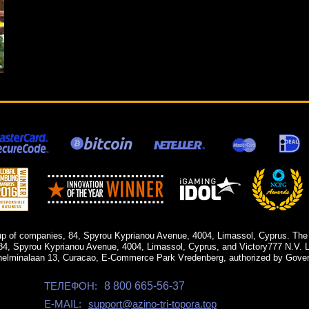
up of companies, 84, Spyrou Kyprianou Avenue, 4004, Limassol, Cyprus. The
84, Spyrou Kyprianou Avenue, 4004, Limassol, Cyprus, and Victory777 N.V. Li
helminalaan 13, Curacao, E-Commerce Park Vredenberg, authorized by Gover
ТЕЛЕФОН:
8 800 665-56-37
E-MAIL:
support@azino-tri-topora.top