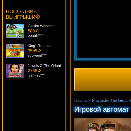
Paco And Popping Peppers
3425 ₽
ПОСЛЕДНИЕ
Lucy***
ВЫИГРЫШИ
Geisha Wonders
889 ₽
beautif***
King's Treasure
3599 ₽
sgvwood***
Jewels Of The Orient
2766 ₽
ivan-lev***
Spud O' Reilly's Crops Of Gold
4770 ₽
verkhovod***
Главная
»
Playtech
»
The Great 
Sherlock Mystery
Игровой автомат 
2706 ₽
Panamer***
Zhao Cai Jin Bao
2232 ₽