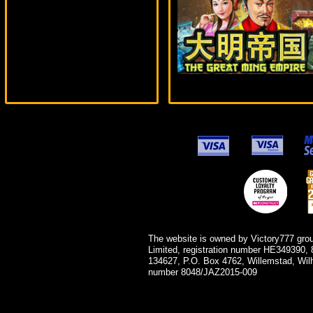
mgarkunov***
The website is owned by Victory777 gro
Limited, registration number HE349390, 
134627, P.O. Box 4762, Willemstad, Wil
number 8048/JAZ2015-009