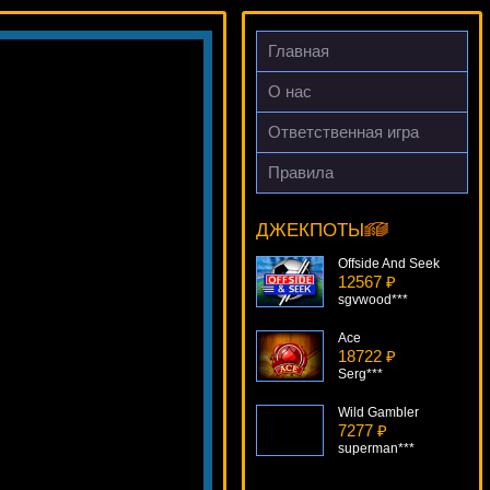
Главная
О нас
Ответственная игра
Правила
Jackpot Giant
8546 ₽
ivan-lev***
ДЖЕКПОТЫ
Offside And Seek
12567 ₽
sgvwood***
Ace
18722 ₽
Serg***
Wild Gambler
7277 ₽
superman***
Attila